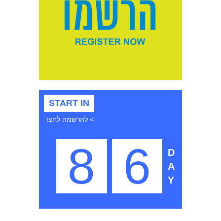
START IN
> להרשמה לחצו
8
6
D
A
Y